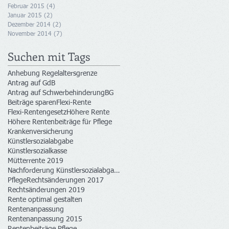
Februar 2015
(4)
4 Beiträge
Januar 2015
(2)
2 Beiträge
Dezember 2014
(2)
2 Beiträge
November 2014
(7)
7 Beiträge
Suchen mit Tags
Anhebung Regelaltersgrenze
Antrag auf GdB
Antrag auf Schwerbehinderung
BG
Beiträge sparen
Flexi-Rente
Flexi-Rentengesetz
Höhere Rente
Höhere Rentenbeiträge für Pflege
Krankenversicherung
Künstlersozialabgabe
Künstlersozialkasse
Mütterrente 2019
Nachforderung Künstlersozialabgabe
Pflege
Rechtsänderungen 2017
Rechtsänderungen 2019
Rente optimal gestalten
Rentenanpassung
Rentenanpassung 2015
Rentenbeiträge Pflege