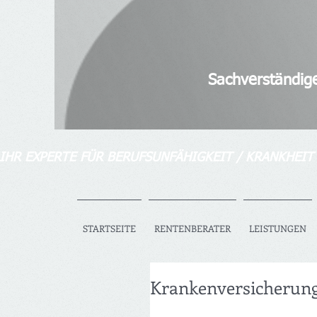
Diplom-Ver
Senior bAV-Spezia
Sachverständiger für So
IHR EXPERTE FÜR BERUFSUNFÄHIGKEIT / KRANKHEIT
STARTSEITE
RENTENBERATER
LEISTUNGEN
Krankenversicherung