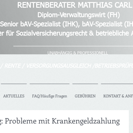
RENTENBERATER MATTHIAS CARL
waltungswirt (FH)
list (IHK), bAV-Spezialist (IH
zialversicherungsrecht & betriebliche Al
_______ _____________________________
UNABHÄNGIG & PROFESSIONELL
 / RENTE / VERSORGUNGSAUSGLEICH /BETRIEBSPRÜF
AKTUELLES
FAQ/Häufige Fragen
GEBÜHREN
KONTAKT & AN
: Probleme mit Krankengeldzahlung