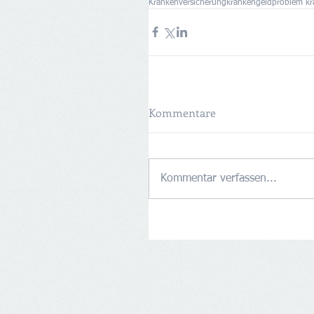
Krankenversicherung
krankengeld
problem kr
Kommentare
Kommentar verfassen...