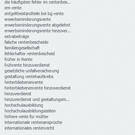
die häufigsten fehler im rentenbescheid
em-rente
entgeltbestandteile bei bg-rente
erwerbsminderungsrente
erwerbsminderungsrente abgelehnt
erwerbsminderungsrente hinzuverdienst
extrabeiträge
falsche rentenbescheide
familiengesellschaft
fehlerhafter rentenbescheid
früher in Rente
frührente hinzuverdienst
gesetzliche unfallversicherung
gestaltung rente
hautkrebs
hinterbliebenenrente
hinterbliebenenrente hinzuverdienst
hinzuverdienst
hinzuverdienst und gestaltungsmöglichkeiten
hochschulausbildung
hochschulausbildungszeiten
höhere rente für mütter
internationale rentenansprüche
internationales rentenrecht