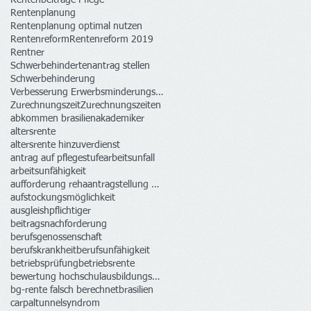
Rentenplanung
Rentenplanung optimal nutzen
Rentenreform
Rentenreform 2019
Rentner
Schwerbehindertenantrag stellen
Schwerbehinderung
Verbesserung Erwerbsminderungsrenten
Zurechnungszeit
Zurechnungszeiten
abkommen brasilien
akademiker
altersrente
altersrente hinzuverdienst
antrag auf pflegestufe
arbeitsunfall
arbeitsunfähigkeit
aufforderung rehaantragstellung krankenkasse
aufstockungsmöglichkeit
ausgleishpflichtiger
beitragsnachforderung
berufsgenossenschaft
berufskrankheit
berufsunfähigkeit
betriebsprüfung
betriebsrente
bewertung hochschulausbildungszeiten rechtswidrig
bg-rente falsch berechnet
brasilien
carpaltunnelsyndrom