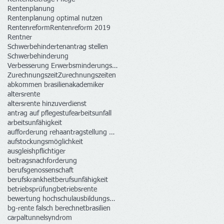
Rentenplanung
Rentenplanung optimal nutzen
Rentenreform
Rentenreform 2019
Rentner
Schwerbehindertenantrag stellen
Schwerbehinderung
Verbesserung Erwerbsminderungsrenten
Zurechnungszeit
Zurechnungszeiten
abkommen brasilien
akademiker
altersrente
altersrente hinzuverdienst
antrag auf pflegestufe
arbeitsunfall
arbeitsunfähigkeit
aufforderung rehaantragstellung krankenkasse
aufstockungsmöglichkeit
ausgleishpflichtiger
beitragsnachforderung
berufsgenossenschaft
berufskrankheit
berufsunfähigkeit
betriebsprüfung
betriebsrente
bewertung hochschulausbildungszeiten rechtswidrig
bg-rente falsch berechnet
brasilien
carpaltunnelsyndrom