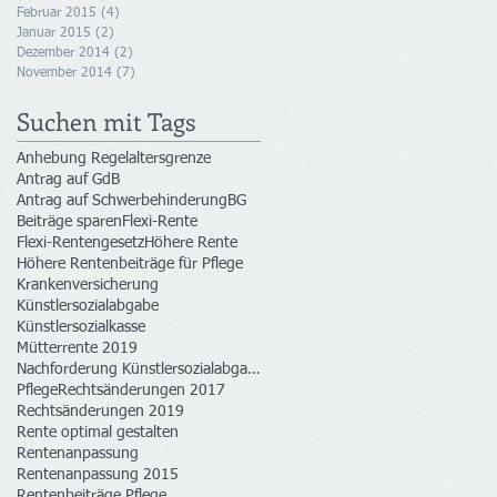
Februar 2015
(4)
4 Beiträge
Januar 2015
(2)
2 Beiträge
Dezember 2014
(2)
2 Beiträge
November 2014
(7)
7 Beiträge
Suchen mit Tags
Anhebung Regelaltersgrenze
Antrag auf GdB
Antrag auf Schwerbehinderung
BG
Beiträge sparen
Flexi-Rente
Flexi-Rentengesetz
Höhere Rente
Höhere Rentenbeiträge für Pflege
Krankenversicherung
Künstlersozialabgabe
Künstlersozialkasse
Mütterrente 2019
Nachforderung Künstlersozialabgabe
Pflege
Rechtsänderungen 2017
Rechtsänderungen 2019
Rente optimal gestalten
Rentenanpassung
Rentenanpassung 2015
Rentenbeiträge Pflege