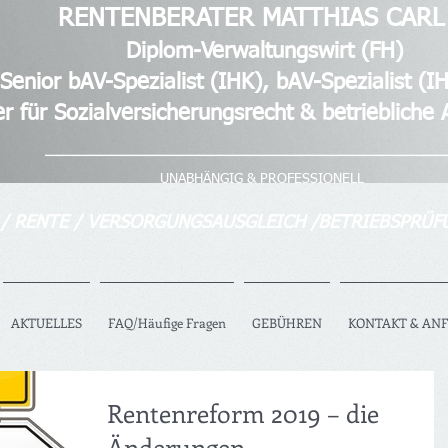
RENTENBERATER MATTHIAS CARL
waltungswirt (FH)
list (IHK), bAV-Spezialist (IH
zialversicherungsrecht & betriebliche Al
_______ _____________________________
UNABHÄNGIG & PROFESSIONELL
 / RENTE / VERSORGUNGSAUSGLEICH /BETRIEBSPRÜF
AKTUELLES
FAQ/Häufige Fragen
GEBÜHREN
KONTAKT & AN
Rentenreform 2019 – die
Änderungen