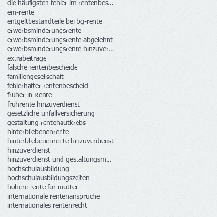
die häufigsten fehler im rentenbescheid
em-rente
entgeltbestandteile bei bg-rente
erwerbsminderungsrente
erwerbsminderungsrente abgelehnt
erwerbsminderungsrente hinzuverdienst
extrabeiträge
falsche rentenbescheide
familiengesellschaft
fehlerhafter rentenbescheid
früher in Rente
frührente hinzuverdienst
gesetzliche unfallversicherung
gestaltung rente
hautkrebs
hinterbliebenenrente
hinterbliebenenrente hinzuverdienst
hinzuverdienst
hinzuverdienst und gestaltungsmöglichkeiten
hochschulausbildung
hochschulausbildungszeiten
höhere rente für mütter
internationale rentenansprüche
internationales rentenrecht