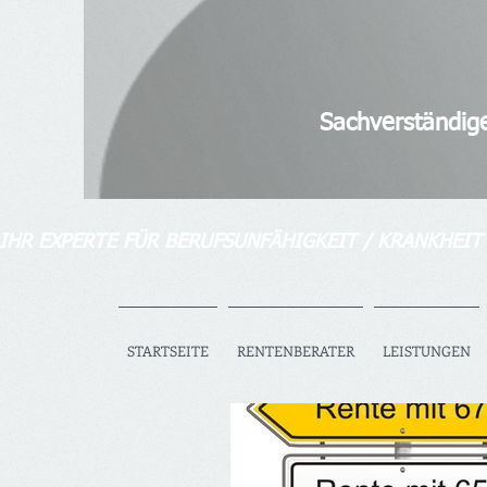
Diplom-Ver
Senior bAV-Spezia
Sachverständiger für So
IHR EXPERTE FÜR BERUFSUNFÄHIGKEIT / KRANKHEIT
STARTSEITE
RENTENBERATER
LEISTUNGEN