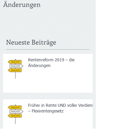
Rentenreform 2019 – die
Früher in Ren
Änderungen
Verdienst – F
Neueste Beiträge
Rentenreform 2019 – die
Änderungen
Früher in Rente UND voller Verdienst
– Flexirentengesetz