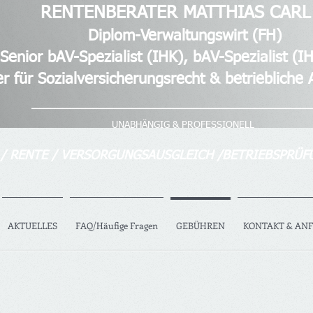
RENTENBERATER MATTHIAS CARL
waltungswirt (FH)
list (IHK), bAV-Spezialist (IH
zialversicherungsrecht & betriebliche Al
_______ _____________________________
UNABHÄNGIG & PROFESSIONELL
 / RENTE / VERSORGUNGSAUSGLEICH /BETRIEBSPRÜF
AKTUELLES
FAQ/Häufige Fragen
GEBÜHREN
KONTAKT & AN