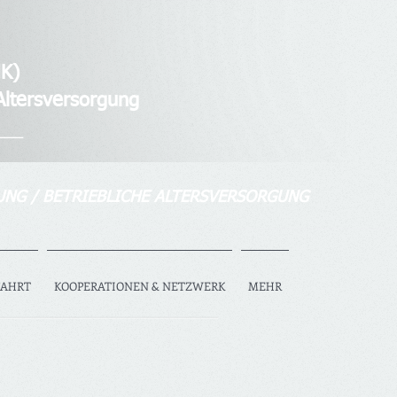
K)
tersversorgung
___
UNG / BETRIEBLICHE ALTERSVERSORGUNG
FAHRT
KOOPERATIONEN & NETZWERK
MEHR