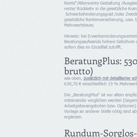
Rente“/
Altersrente Gestaltung /Ausgl
rente/
Rückkehr in die gesetzliche Kra
Schwerbehinderungsgrad /oder Zweckmä
gesetzliche Rentenversicherung, usw. 
Mehrwertsteuer.
Hinweis: bei Erwerbsminderungsrenten
Beratungsaufwands höhere Gebühren ent
sofern dies im Einzelfall zutrifft.
BeratungPlus: 53
0
brutto)
wie oben,
zusätzlich mit detaillierter 
630
,70 € einschließlich 19 % Mehrwert
Die „BeratungPlus“ ist vor allem empf
miteinander verglichen werden (Gegenü
Arbeitgeberangeboten bzw. Optionen)
Vorlage an anderer Stelle nötig sind a
ergänzen.
Rundum-Sorglos-