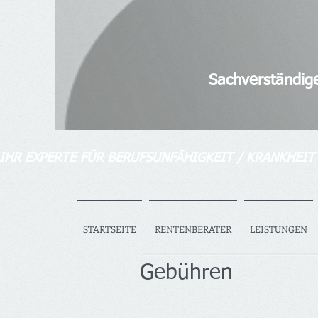
Diplom-Ver
Senior bAV-Spezia
Sachverständiger für So
IHR EXPERTE FÜR BERUFSUNFÄHIGKEIT / KRANKHEIT
STARTSEITE
RENTENBERATER
LEISTUNGEN
Gebühren