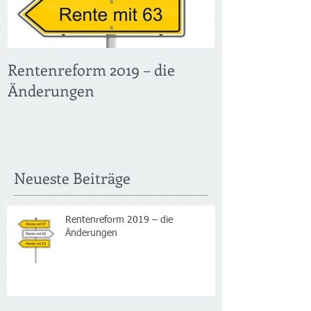
Rentenreform 2019 – die
Früher in Ren
Änderungen
Verdienst – F
Neueste Beiträge
Rentenreform 2019 – die
Änderungen