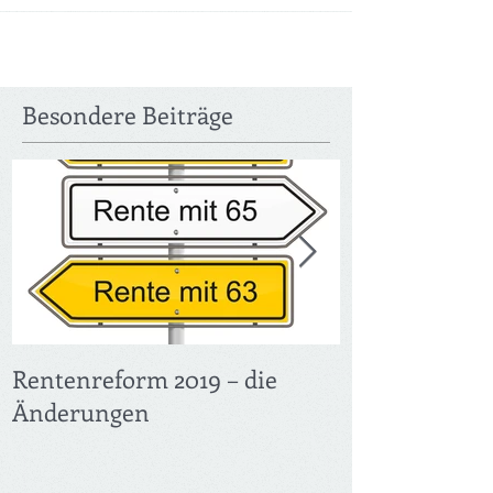
Besondere Beiträge
Rentenreform 2019 – die
Früher in Ren
Änderungen
Verdienst – F