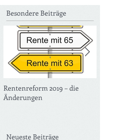
Besondere Beiträge
Rentenreform 2019 – die
Früher in Ren
Änderungen
Verdienst – F