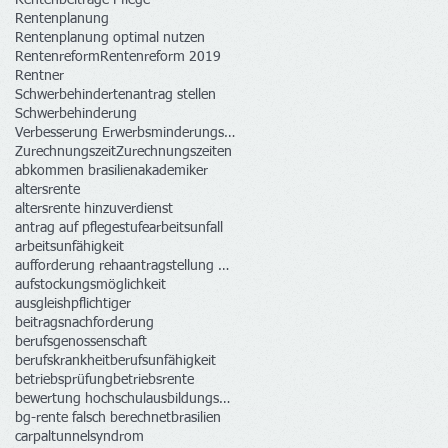
Rentenplanung
Rentenplanung optimal nutzen
Rentenreform
Rentenreform 2019
Rentner
Schwerbehindertenantrag stellen
Schwerbehinderung
Verbesserung Erwerbsminderungsrenten
Zurechnungszeit
Zurechnungszeiten
abkommen brasilien
akademiker
altersrente
altersrente hinzuverdienst
antrag auf pflegestufe
arbeitsunfall
arbeitsunfähigkeit
aufforderung rehaantragstellung krankenkasse
aufstockungsmöglichkeit
ausgleishpflichtiger
beitragsnachforderung
berufsgenossenschaft
berufskrankheit
berufsunfähigkeit
betriebsprüfung
betriebsrente
bewertung hochschulausbildungszeiten rechtswidrig
bg-rente falsch berechnet
brasilien
carpaltunnelsyndrom