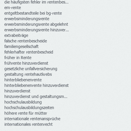
die häufigsten fehler im rentenbescheid
em-rente
entgeltbestandteile bei bg-rente
erwerbsminderungsrente
erwerbsminderungsrente abgelehnt
erwerbsminderungsrente hinzuverdienst
extrabeiträge
falsche rentenbescheide
familiengesellschaft
fehlerhafter rentenbescheid
früher in Rente
frührente hinzuverdienst
gesetzliche unfallversicherung
gestaltung rente
hautkrebs
hinterbliebenenrente
hinterbliebenenrente hinzuverdienst
hinzuverdienst
hinzuverdienst und gestaltungsmöglichkeiten
hochschulausbildung
hochschulausbildungszeiten
höhere rente für mütter
internationale rentenansprüche
internationales rentenrecht