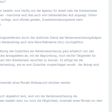
tun? 
en bezieht, wird häufig von der Agentur für Arbeit oder der Krankenkasse 
ellen - manchmal wird dies auch vom behandelnden Arzt angeregt. Sofern 
t vorliegt, wird oftmals geraten, Erwerbsminderungsrente beim 
. 
tragsverfahrens durch den ärztlichen Dienst des Rentenversicherungsträgers 
em Rentenantrag auch eine Reha-Maßnahme (Kur) durchgeführt. 
hätzung des Gutachters der Rentenversicherung ganz erheblich von den 
es Antragstellers ab, mit der Begründung, noch leichte Tätigkeiten für 
uf dem Arbeitsmarkt verrichten zu können. Es erfolgt bei der 
ntscheidung, wie es vom Gutachter vorgeschlagen wurde - der Antrag wird 
innerhalb eines Monats Widerspruch erhoben werden.
ch abgelehnt wird, wird von der Rentenversicherung der  
esen besteht dann nur noch die Möglichkeit, innerhalb eines Monats vor dem 