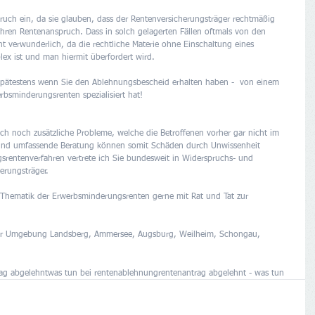
ruch ein, da sie glauben, dass der Rentenversicherungsträger rechtmäßig 
ihren Rentenanspruch. Dass in solch gelagerten Fällen oftmals von den 
ht verwunderlich, da die rechtliche Materie ohne Einschaltung eines 
lex ist und man hiermit überfordert wird. 
o spätestens wenn Sie den Ablehnungsbescheid erhalten haben -  von einem 
rbsminderungsrenten spezialisiert hat! 
h noch zusätzliche Probleme, welche die Betroffenen vorher gar nicht im 
e und umfassende Beratung können somit Schäden durch Unwissenheit 
rentenverfahren vertrete ich Sie bundesweit in Widerspruchs- und 
erungsträger. 
r Thematik der Erwerbsminderungsrenten gerne mit Rat und Tat zur 
 der Umgebung Landsberg, Ammersee, Augsburg, Weilheim, Schongau, 
ag abgelehnt
was tun bei rentenablehnung
rentenantrag abgelehnt - was tun