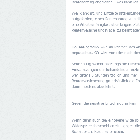
Rentenantrag abgelehnt – was kann ich 
Wer krank ist, und Entgeltersatzleistung
aufgefordert, einen Rentenantrag zu st
eine Arbeitsunfähigkeit über längere Zei
Rentenversicherungsträger zu beantragen
Der Antragsteller wird im Rahmen des An
begutachtet. Oft wird vor oder nach d
Sehr häufig weicht allerdings die Einsc
Einschätzungen der behandelnden Ärzte d
wenigstens 6 Stunden täglich und mehr a
Rentenversicherung grundsätzlich die E
dann meistens abgelehnt.
Gegen die negative Entscheidung kann 
Wenn dann auch der erhobene Widerspru
Widerspruchsbescheid erteilt - gegen di
Sozialgericht Klage zu erheben. 