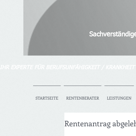
Diplom-Ver
Senior bAV-Spezia
Sachverständiger für So
IHR EXPERTE FÜR BERUFSUNFÄHIGKEIT / KRANKHEIT
STARTSEITE
RENTENBERATER
LEISTUNGEN
Rentenantrag abgeleh