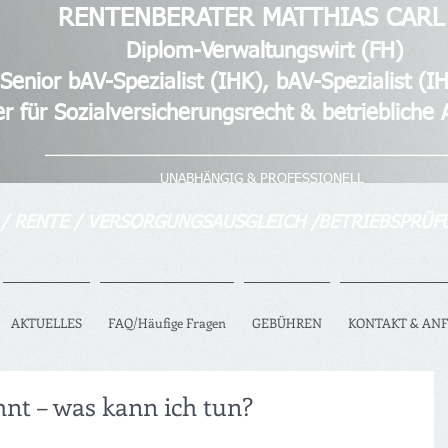
RENTENBERATER MATTHIAS CARL
waltungswirt (FH)
list (IHK), bAV-Spezialist (IH
zialversicherungsrecht & betriebliche Al
_______ _____________________________
UNABHÄNGIG & PROFESSIONELL
 / RENTE / VERSORGUNGSAUSGLEICH /BETRIEBSPRÜF
AKTUELLES
FAQ/Häufige Fragen
GEBÜHREN
KONTAKT & AN
nt – was kann ich tun?