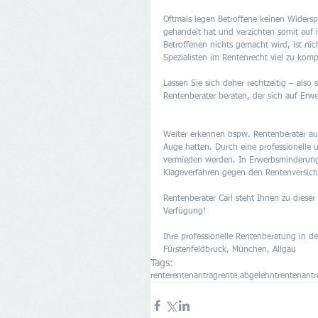
Oftmals legen Betroffene keinen Widersp
gehandelt hat und verzichten somit auf 
Betroffenen nichts gemacht wird, ist nic
Spezialisten im Rentenrecht viel zu komp
Lassen Sie sich daher rechtzeitig – als
Rentenberater beraten, der sich auf Erwe
Weiter erkennen bspw. Rentenberater auc
Auge hatten. Durch eine professionell
vermieden werden. In Erwerbsminderungs
Klageverfahren gegen den Rentenversich
Rentenberater Carl steht Ihnen zu diese
Verfügung! 
Ihre professionelle Rentenberatung in
Fürstenfeldbruck, München, Allgäu
Tags:
rente
rentenantrag
rente abgelehnt
rentenantr