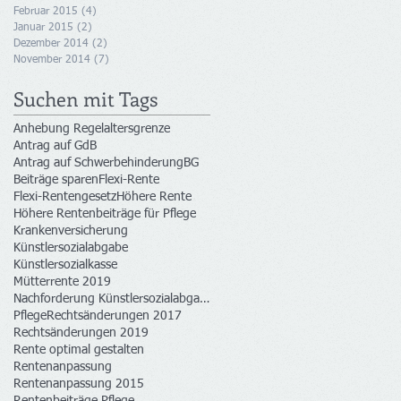
Februar 2015
(4)
4 Beiträge
Januar 2015
(2)
2 Beiträge
Dezember 2014
(2)
2 Beiträge
November 2014
(7)
7 Beiträge
Suchen mit Tags
Anhebung Regelaltersgrenze
Antrag auf GdB
Antrag auf Schwerbehinderung
BG
Beiträge sparen
Flexi-Rente
Flexi-Rentengesetz
Höhere Rente
Höhere Rentenbeiträge für Pflege
Krankenversicherung
Künstlersozialabgabe
Künstlersozialkasse
Mütterrente 2019
Nachforderung Künstlersozialabgabe
Pflege
Rechtsänderungen 2017
Rechtsänderungen 2019
Rente optimal gestalten
Rentenanpassung
Rentenanpassung 2015
Rentenbeiträge Pflege